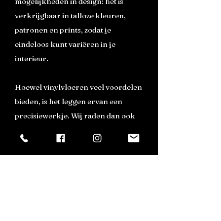
mogelijkheden in design: het is
verkrijgbaar in talloze kleuren,
patronen en prints, zodat je
eindeloos kunt variëren in je
interieur.
Hoewel vinylvloeren veel voordelen
bieden, is het leggen ervan een
precisiewerkje. Wij raden dan ook
aan om een professional in te
schakelen voor de installatie. Voor
het beste eindresultaat is het
essentieel dat de ondergrond egaal
is.
Met onze eigen plaatsingsdienst